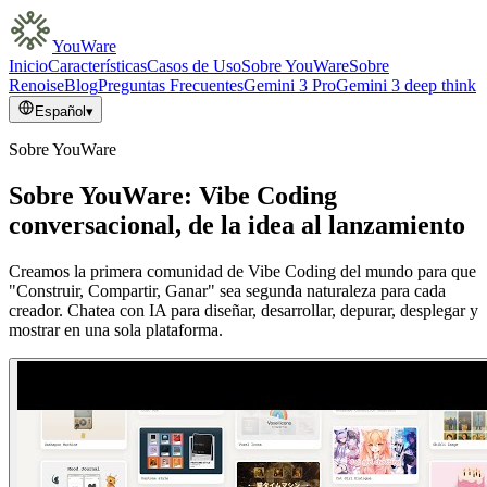
YouWare
Inicio
Características
Casos de Uso
Sobre YouWare
Sobre
Renoise
Blog
Preguntas Frecuentes
Gemini 3 Pro
Gemini 3 deep think
Español
▾
Sobre YouWare
Sobre YouWare: Vibe Coding
conversacional, de la idea al lanzamiento
Creamos la primera comunidad de Vibe Coding del mundo para que
"Construir, Compartir, Ganar" sea segunda naturaleza para cada
creador. Chatea con IA para diseñar, desarrollar, depurar, desplegar y
mostrar en una sola plataforma.