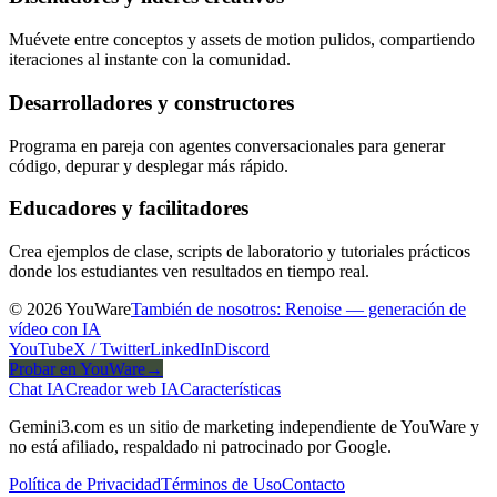
Muévete entre conceptos y assets de motion pulidos, compartiendo
iteraciones al instante con la comunidad.
Desarrolladores y constructores
Programa en pareja con agentes conversacionales para generar
código, depurar y desplegar más rápido.
Educadores y facilitadores
Crea ejemplos de clase, scripts de laboratorio y tutoriales prácticos
donde los estudiantes ven resultados en tiempo real.
© 2026 YouWare
También de nosotros: Renoise — generación de
vídeo con IA
YouTube
X / Twitter
LinkedIn
Discord
Probar en YouWare
→
Chat IA
Creador web IA
Características
Gemini3.com es un sitio de marketing independiente de YouWare y
no está afiliado, respaldado ni patrocinado por Google.
Política de Privacidad
Términos de Uso
Contacto