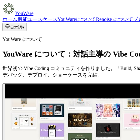
YouWare
ホーム
機能
ユースケース
YouWareについて
Renoise について
ブ
日本語
▾
YouWare について
YouWare について：対話主導の Vibe
世界初の Vibe Coding コミュニティを作りました。「Bui
デバッグ、デプロイ、ショーケースを完結。