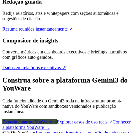
Redação guiada
Redija relatórios, atas e whitepapers com seções automáticas e
sugestões de citação.
Resuma reuniões instantaneamente
↗
Compositor de insights
Converta métricas em dashboards executivos e briefings narrativos
com gráficos auto-gerados.
Dados em relatórios executivos
↗
Construa sobre a plataforma Gemini3 do
YouWare
Cada funcionalidade do Gemini3 roda na infraestrutura prompt-
nativa do YouWare com sandboxes versionados e publicação
instantânea.
Experimentar no YouWare
→
Explorar casos de uso reais
↗
Conhecer
a plataforma YouWare
→
© 2026 YouWare
Também nosso: Renoise — geração de vídeo com