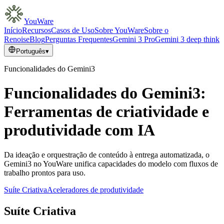
YouWare
Início
Recursos
Casos de Uso
Sobre YouWare
Sobre o
Renoise
Blog
Perguntas Frequentes
Gemini 3 Pro
Gemini 3 deep think
Português
▾
Funcionalidades do Gemini3
Funcionalidades do Gemini3:
Ferramentas de criatividade e
produtividade com IA
Da ideação e orquestração de conteúdo à entrega automatizada, o
Gemini3 no YouWare unifica capacidades do modelo com fluxos de
trabalho prontos para uso.
Suíte Criativa
Aceleradores de produtividade
Suíte Criativa